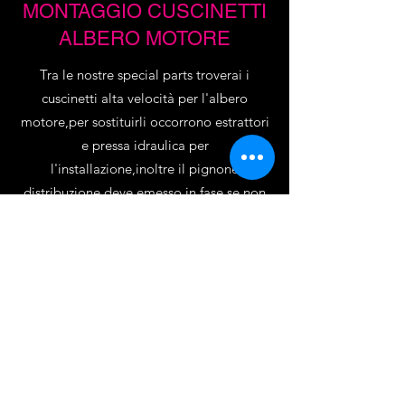
MONTAGGIO CUSCINETTI
ALBERO MOTORE
Tra le nostre special parts troverai i
cuscinetti alta velocità per l'albero
motore,per sostituirli occorrono estrattori
e pressa idraulica per
l'installazione,inoltre il pignone
distribuzione deve emesso in fase,se non
sai come montarli ci pensiamo noi,puoi
anche spedirci il tuo albero motore e noi
faremo il lavoro