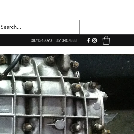
0871348090 - 3513407888