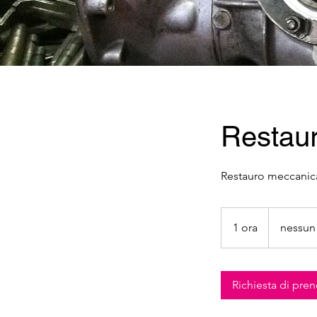
Restaur
Restauro meccanic
nessun
costo
1 ora
1
nessun
o
r
Richiesta di pre