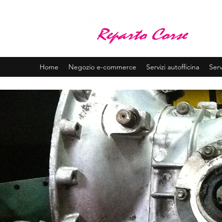
BA
Assis
Home
Negozio e-commerce
Servizi autofficina
Serv