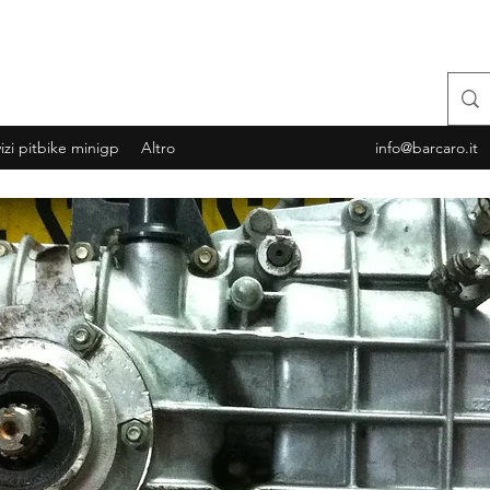
RCARO S.N.C. DI BARCARO LUCA & C.
tenza completa e affidabile
izi pitbike minigp
Altro
info@barcaro.it