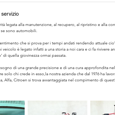
 servizio
ività legata alla manutenzione, al recupero, al ripristino e alla c
 se sono automobili.
entimento che si prova per i tempi andati rendendo attuale cio'
 veicolo è legato infatti a una storia a noi cara e ci fa rivivere a
' di quella giovinezza ormai passata.
isogno di una grande precisione e di una cura approfondita ne
re solo chi crede in esso,la nostra azienda che dal 1976 ha lavo
ia, Alfa, Citroen si trova avvantaggiata nel compimento di ques