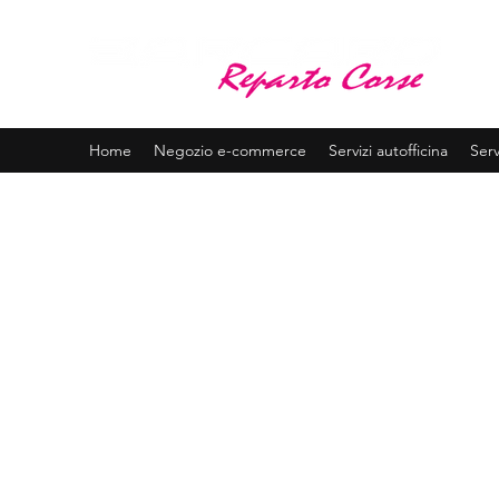
BA
Assis
Home
Negozio e-commerce
Servizi autofficina
Serv