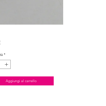
Prezzo
€
tà
*
Aggiungi al carrello