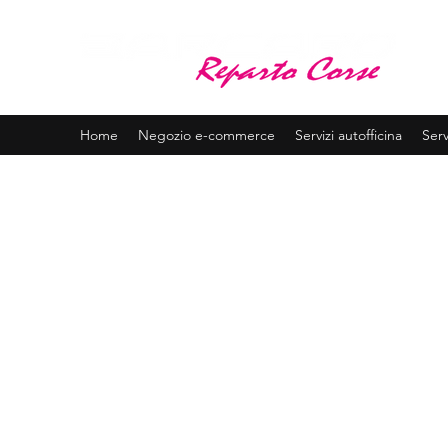
BA
Assis
Home
Negozio e-commerce
Servizi autofficina
Serv