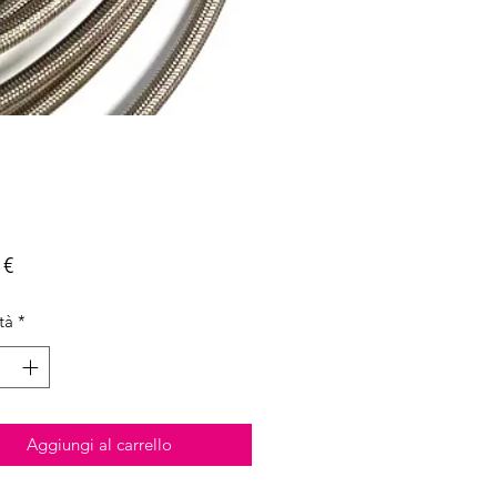
Prezzo
 €
tà
*
Aggiungi al carrello