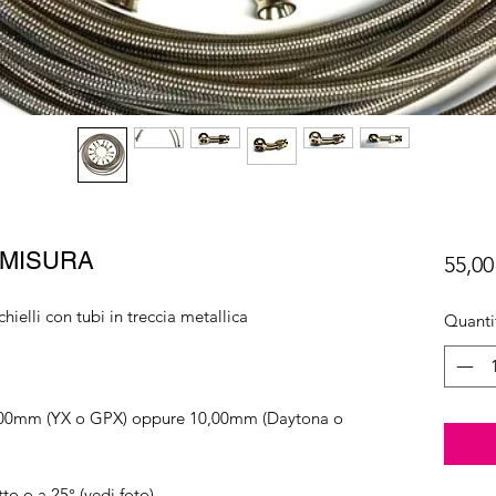
 MISURA
55,00
hielli con tubi in treccia metallica
Quanti
8,00mm (YX o GPX) oppure 10,00mm (Daytona o
tto o a 25° (vedi foto)