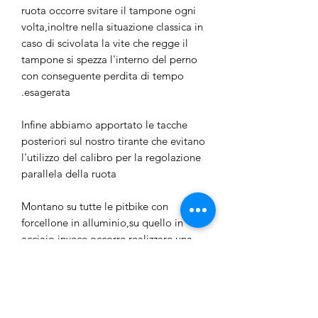
ruota occorre svitare il tampone ogni
volta,inoltre nella situazione classica in
caso di scivolata la vite che regge il
tampone si spezza l'interno del perno
con conseguente perdita di tempo
esagerata.
Infine abbiamo apportato le tacche
posteriori sul nostro tirante che evitano
l'utilizzo del calibro per la regolazione
parallela della ruota
Montano su tutte le pitbike con
forcellone in alluminio,su quello in
acciaio invece occorre realizzare una
battuta sul forcellone
Il prezzo è riferito alla coppia dei
tiranti incluso di tamponi