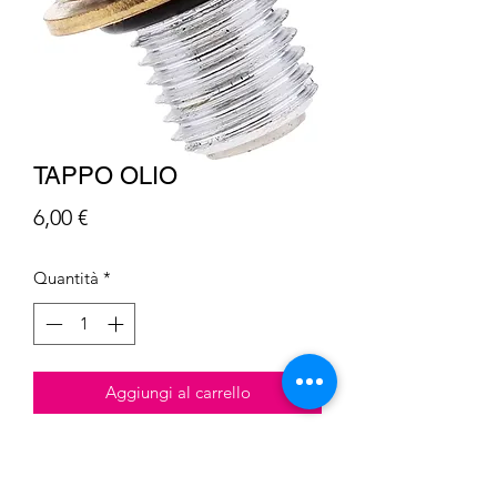
TAPPO OLIO
Prezzo
6,00 €
Quantità
*
Aggiungi al carrello
Tappo olio,monta su tutti i motori
pitbike,GPX-YX-DAYTONA