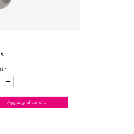
Prezzo
 €
tà
*
Aggiungi al carrello