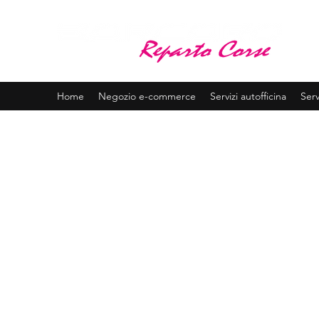
BA
Assis
Home
Negozio e-commerce
Servizi autofficina
Serv