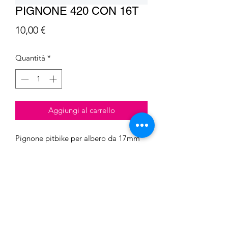
PIGNONE 420 CON 16T
Prezzo
10,00 €
Quantità
*
Aggiungi al carrello
Pignone pitbike per albero da 17mm
con 16 denti e passo 420
Barcaro S.n.c. di Barcaro Luca &
C.