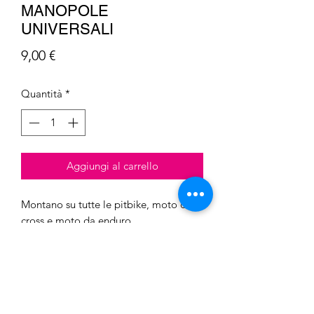
MANOPOLE
UNIVERSALI
Prezzo
9,00 €
Quantità
*
Aggiungi al carrello
Montano su tutte le pitbike, moto da
cross e moto da enduro.
In morbida gomma; ottima qualità.
Barcaro S.n.c. di Barcaro Luca &