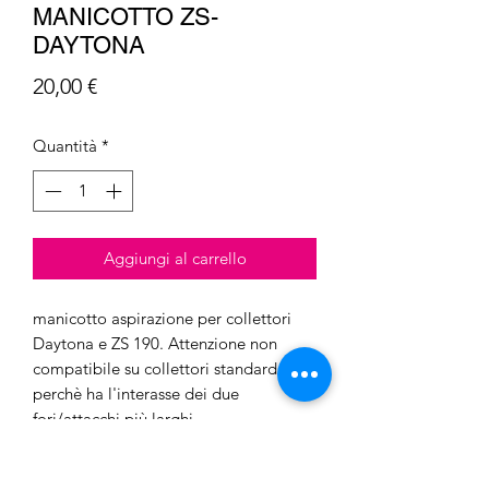
MANICOTTO ZS-
DAYTONA
Prezzo
20,00 €
Quantità
*
Aggiungi al carrello
manicotto aspirazione per collettori
Daytona e ZS 190. Attenzione non
compatibile su collettori standard
perchè ha l'interasse dei due
fori/attacchi più larghi.
FOTO INDICATIVA