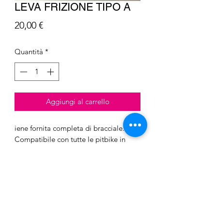
LEVA FRIZIONE TIPO A
Prezzo
20,00 €
Quantità
*
Aggiungi al carrello
iene fornita completa di bracciale.
Compatibile con tutte le pitbike in
commercio.
Barcaro S.n.c. di Barcaro Luca &
C.