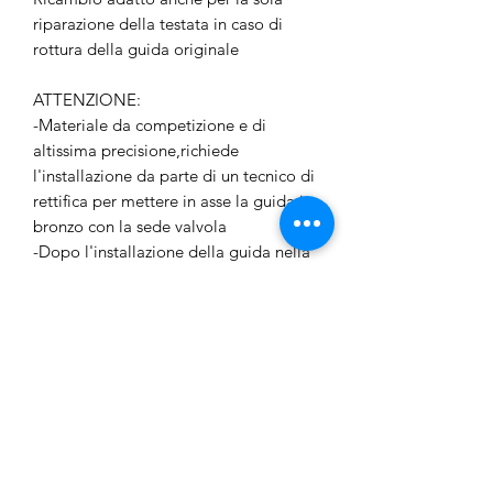
riparazione della testata in caso di
rottura della guida originale
ATTENZIONE:
-Materiale da competizione e di
altissima precisione,richiede
l'installazione da parte di un tecnico di
rettifica per mettere in asse la guida in
bronzo con la sede valvola
-Dopo l'installazione della guida nella
testa è possibile che occorra alesare la
guida internamente (dove scorre la
valvola)
-Il nostro reparto corse è a
disposizione per il montaggio corretto
delle guide se ci viene inviata la testa
(mano d'opera e costi di rettifica non
inclusa nel prezzo delle guide)