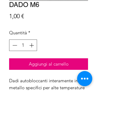
DADO M6
Prezzo
1,00 €
Quantità
*
Aggiungi al carrello
Dadi autobloccanti interamente in
metallo specifici per alte temperature
come scarico
Barcaro S.n.c. di Barcaro Luca &
C.