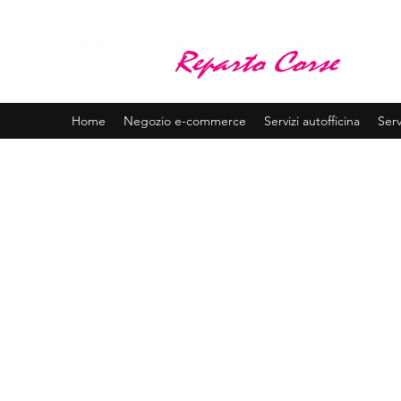
BA
Assis
Home
Negozio e-commerce
Servizi autofficina
Serv