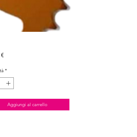
Prezzo
 €
tà
*
Aggiungi al carrello