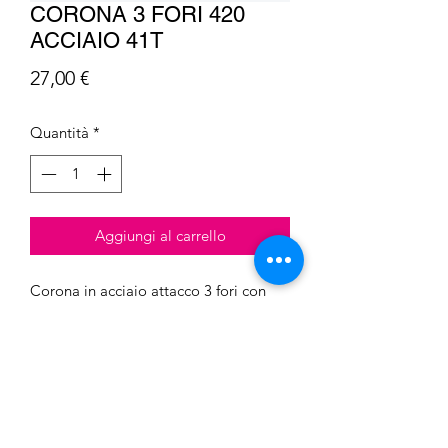
CORONA 3 FORI 420
ACCIAIO 41T
Prezzo
27,00 €
Quantità
*
Aggiungi al carrello
Corona in acciaio attacco 3 fori con
passo 420 e 41 denti
Barcaro S.n.c. di Barcaro Luca &
C.