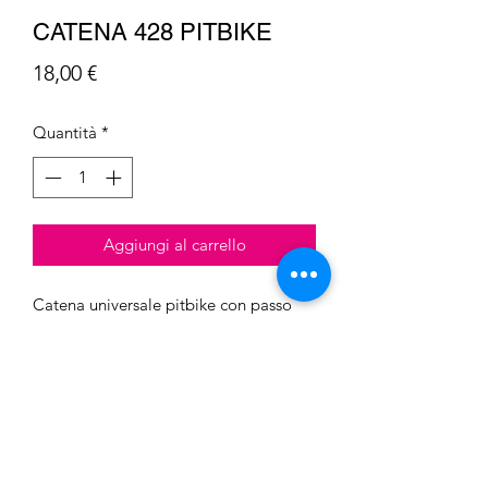
CATENA 428 PITBIKE
Prezzo
18,00 €
Quantità
*
Aggiungi al carrello
Catena universale pitbike con passo
428 e 120 link con falsamaglia
Barcaro S.n.c. di Barcaro Luca &
C.