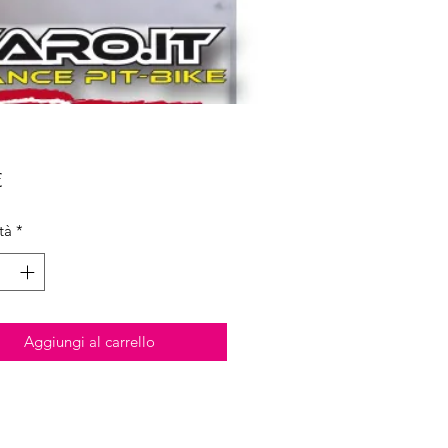
Prezzo
€
tà
*
Aggiungi al carrello