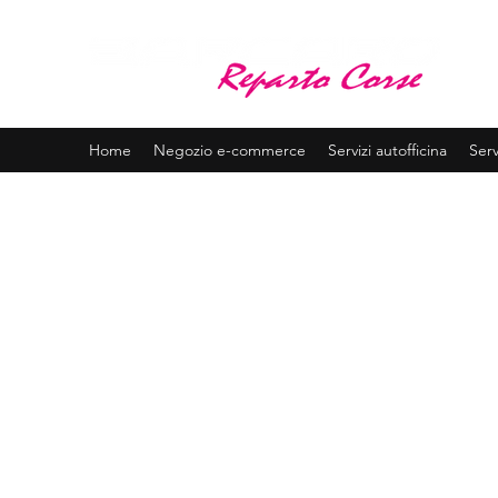
BA
Assis
Home
Negozio e-commerce
Servizi autofficina
Serv