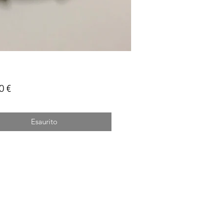
Prezzo
0 €
Esaurito