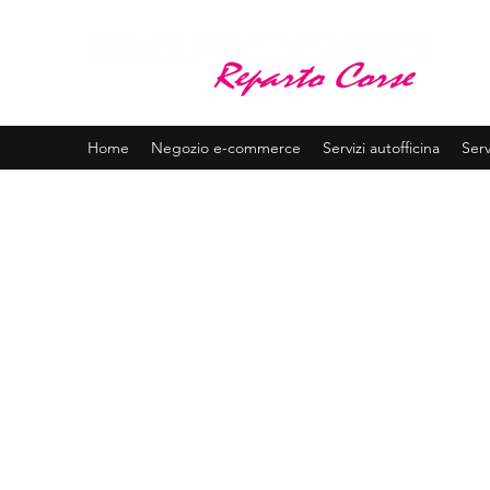
BA
Assis
Home
Negozio e-commerce
Servizi autofficina
Serv