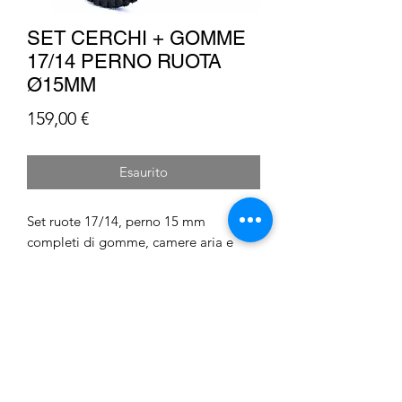
SET CERCHI + GOMME
17/14 PERNO RUOTA
Ø15MM
Prezzo
159,00 €
Esaurito
Set ruote 17/14, perno 15 mm
completi di gomme, camere aria e
cerchio. Pronti all' uso
Barcaro S.n.c. di Barcaro Luca &
C.
info@barcaro.it