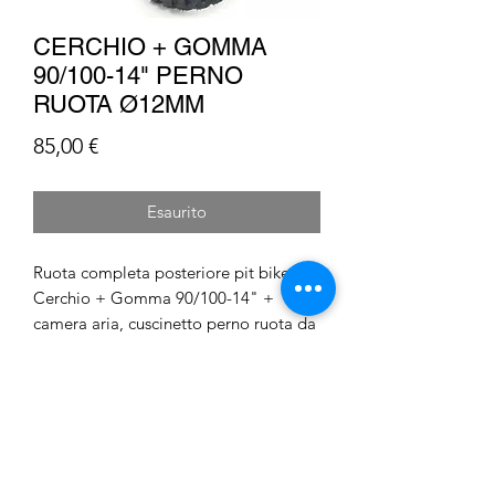
CERCHIO + GOMMA
90/100-14" PERNO
RUOTA Ø12MM
Prezzo
85,00 €
Esaurito
Ruota completa posteriore pit bike.
Cerchio + Gomma 90/100-14" +
camera aria, cuscinetto perno ruota da
12 mm
Barcaro S.n.c. di Barcaro Luca &
C.