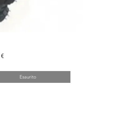
Prezzo
 €
Esaurito