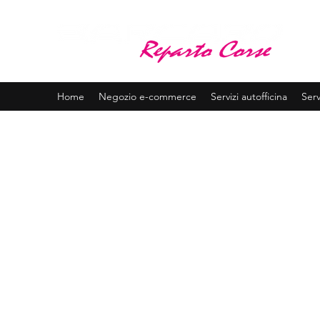
BA
Assis
Home
Negozio e-commerce
Servizi autofficina
Serv